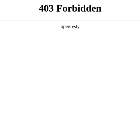
产品及服务
行业解决方案
合作伙伴
投资者关系
尊龙数码郭为：走中国特色的AI发展之路
在北京圆满收官。作为中国商界极具影响力的高层次年度盛会，本次大会聚焦AI
om尊龙数码董事长郭为受邀出席大会，并发表主题演讲。