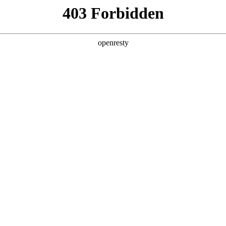
产品及服务
行业解决方案
合作伙伴
投资者关系
om尊龙问学
智算基础设施
算力调度加速